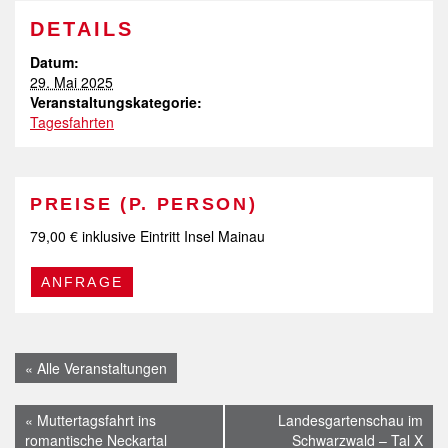
DETAILS
Datum:
29. Mai 2025
Veranstaltungskategorie:
Tagesfahrten
PREISE (P. PERSON)
79,00 € inklusive Eintritt Insel Mainau
« Alle Veranstaltungen
Veranstaltung
«
Muttertagsfahrt ins
Landesgartenschau im
romantische Neckartal
Schwarzwald – Tal X