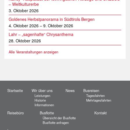
– Weltkulturerbe
3. Oktober 2026
Goldenes Herbstpanorama in Südtirols Bergen
4. Oktober 2026
–
9. Oktober 2026
Lahr – „sagenhafte“ Chrysanthema
28. Oktober 2026
Alle Veranstaltungen anzeigen
Startseite
Wir über uns
News
Busreisen
Leistungen
Tagesfahrten
Historie
Mehrtagesfahrten
Informationen
Reisebüro
Busflotte
Kontakt
Übersicht der Busflotte
Busflotte anfragen